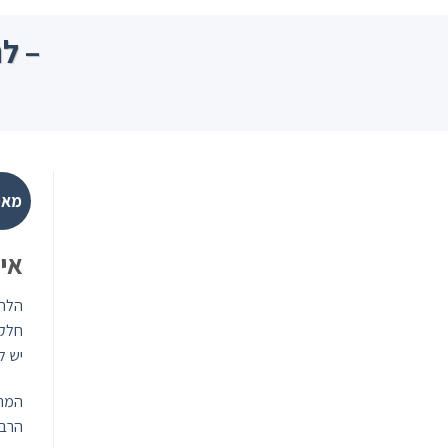
Ski
t
– ל
conten
מאמ
אי
הלחץ
חלקנ
יש ל
המתח
הרבה