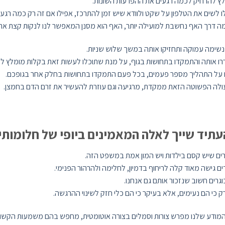
ץ להרחיק לכמה רגעים את ההפרעות השונות.
ו לשים את הטלפון על שקט ולוודא שיש זמן להתרכז, אפילו אם זה רק כמה רגעי
ה דרך האף נחשבת למועילה יותר, האף הוא מסנן המאפשר לנו לנקות קצת את ה
נשימה עמוקה ותחזיקו אותה במשך שלוש שניות.
ו אותה והתמקדו בתחושות בגוף, על מנת שתוכלו לעשות זאת בקלות מומלץ לעצ
 על התהליך מספר פעמים, בכל פעם התמקדו בתחושות בחלק אחר בגופכם.
לה הפשוטה הזאת ממקדת, מרגיעה וגם עוזרת להעשיר את זרם הדם בחמצן.
תיד שייך לאלה המאמינים ביופי של חלומותיה
ים שיש קסם בילדות ויש המון אמת במשפט הזה.
ים גישה מאוד קלה לריחוף בדמיון, לחלימה ולהרהור הפנימי.
גרים חשוב שנזכור אותם גם אנחנו.
ק כי הם נעימים, אלא בעיקר כי הם כלי חזק לשינוי ההרגשה.
מודע שלנו מפרש צורות וסמלים בצורה אוטומטית, מחפש בהם משמעות הקשורה