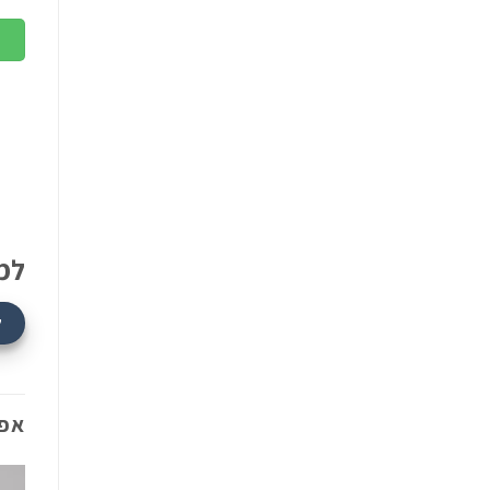
למ
ל
אפש