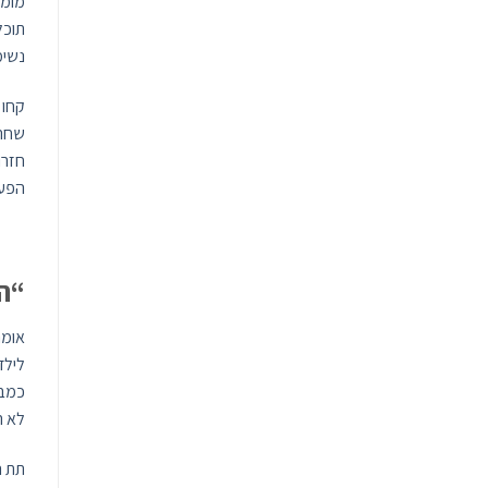
מומל
תוכל
נשימ
קחו 
שחרר
חזרו
הפעו
“הע
אומר
לילד
כמבו
לא ר
תת ה