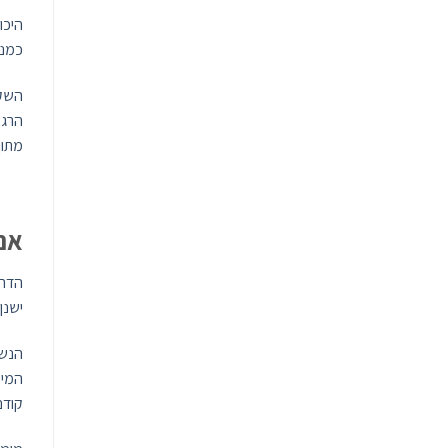
היכו
כמנח
השקט
הרגע
מתוך
אם
הדרך
ישנן
הנשי
המיק
קודם