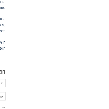
היכו
זאת 
המפת
מכאן
כשאנ
השיל
היופ
רו