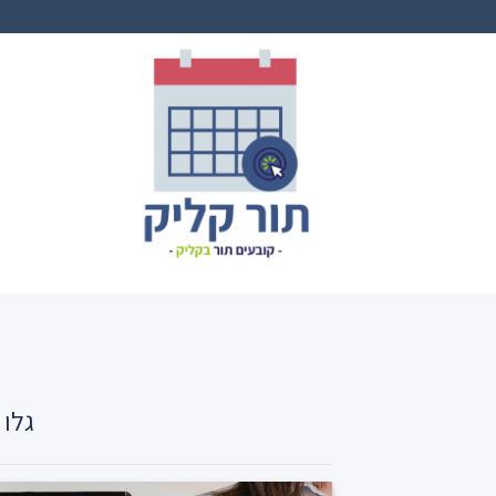
Ski
t
conten
גלו 