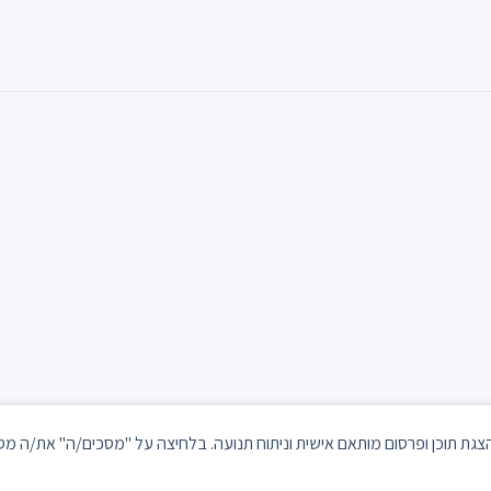
כל הזכויות שמורות © תור קליק
 לשיפור חוויית הגלישה, הצגת תוכן ופרסום מותאם אישית וניתוח תנועה. בלחיצה על "מסכים/ה" את
מדיניות פרטיות ותנאי שימוש
||
יצירת קשר