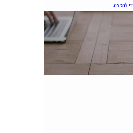
די להפצה.