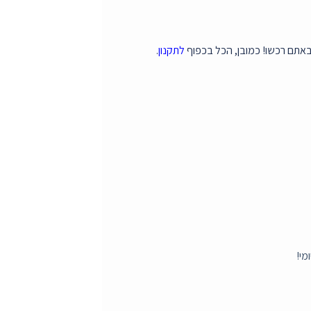
תם רכשו! כמובן, הכל בכפוף
לתקנון
.
מי!